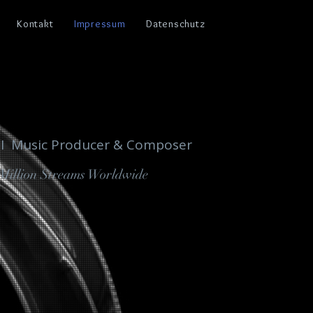
Kontakt
Impressum
Datenschutz
 Strecker
 Strecker
I Music Producer & Composer
Million Streams Worldwide