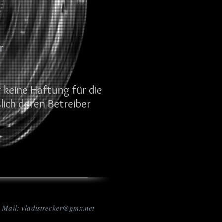
r
r keine Haftung für die
ßlich deren Betreiber
Mail:
vladistrecker@gmx.net