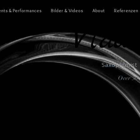
vents & Performances
Bilder & Videos
About
Referenzen
Vladi
Vladi
Saxophonist 
Over 30 