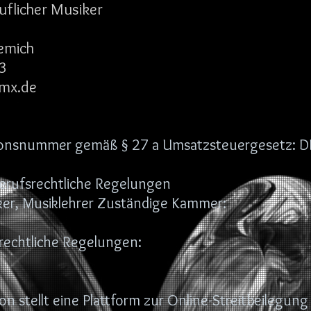
uflicher Musiker
emich
3
gmx.de
ationsnummer gemäß § 27 a Umsatzsteuergesetz:
erufsrechtliche Regelungen
er, Musiklehrer Zuständige Kammer:
srechtliche Regelungen:
 stellt eine Plattform zur Online-Streitbeilegung 