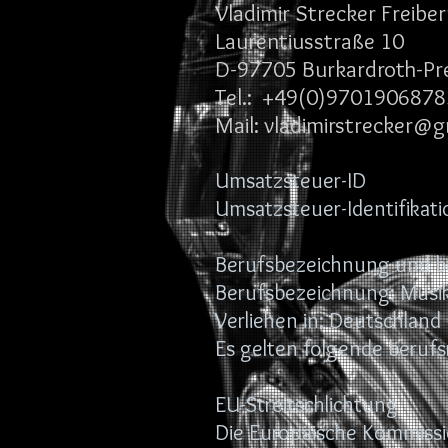
Vladimir Strecker Freiber
Laurentiusstraße 10
D-97705 Burkardroth-Pr
Tel.: +49(0)9701906878
Mail:
vladimirstrecker@
Umsatzsteuer-ID
Umsatzsteuer-Identifik
Berufsbezeichnung und b
Berufsbezeichnung: Musik
Verliehen in: Deutschland
Es gelten folgende beruf
EU-Streitschlichtung
Die Europäische Kommission