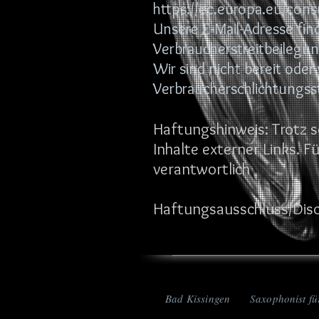
https://ec.europa.eu/cons
Unsere E-Mail-Adresse fi
Verbraucherstreitbeilegun
Wir sind nicht bereit oder
Verbraucherschlichtungss
Haftungshinweis: Trotz s
Inhalte externer Links. F
verantwortlich
Haftungsausschluss/Dis
Bad Kissingen Saxophonist 