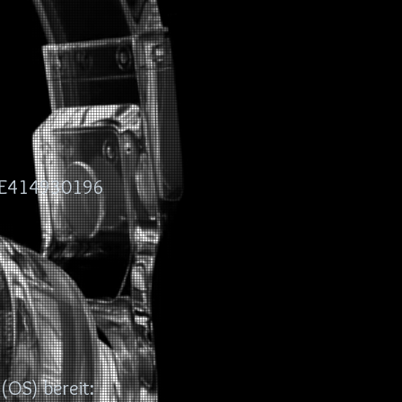
 DE414930196
(OS) bereit: