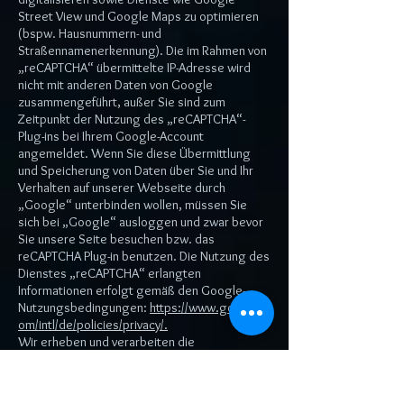
Street View und Google Maps zu optimieren
(bspw. Hausnummern- und
Straßennamenerkennung). Die im Rahmen von
„reCAPTCHA“ übermittelte IP-Adresse wird
nicht mit anderen Daten von Google
zusammengeführt, außer Sie sind zum
Zeitpunkt der Nutzung des „reCAPTCHA“-
Plug-ins bei Ihrem Google-Account
angemeldet. Wenn Sie diese Übermittlung
und Speicherung von Daten über Sie und Ihr
Verhalten auf unserer Webseite durch
„Google“ unterbinden wollen, müssen Sie
sich bei „Google“ ausloggen und zwar bevor
Sie unsere Seite besuchen bzw. das
reCAPTCHA Plug-in benutzen. Die Nutzung des
Dienstes „reCAPTCHA“ erlangten
Informationen erfolgt gemäß den Google-
Nutzungsbedingungen:
https://www.google.c
om/intl/de/policies/privacy/.
Wir erheben und verarbeiten die
personenbezogenen Daten von Bewerbern
zum Zwecke der Abwicklung des
Bewerbungsverfahrens. Die Verarbeitung