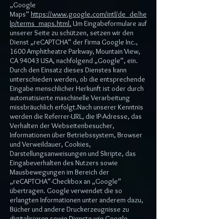
„Google
Maps“
https://www.google.com/intl/de_de/he
lp/terms_maps.html.
Um Eingabeformulare auf
unserer Seite zu schützen, setzen wir den
Dienst „reCAPTCHA“ der Firma Google Inc.,
1600 Amphitheatre Parkway, Mountain View,
CA 94043 USA, nachfolgend „Google“, ein.
Durch den Einsatz dieses Dienstes kann
unterschieden werden, ob die entsprechende
Eingabe menschlicher Herkunft ist oder durch
automatisierte maschinelle Verarbeitung
missbräuchlich erfolgt.Nach unserer Kenntnis
werden die Referrer-URL, die IP-Adresse, das
Verhalten der Webseitenbesucher,
Informationen über Betriebssystem, Browser
und Verweildauer, Cookies,
Darstellungsanweisungen und Skripte, das
Eingabeverhalten des Nutzers sowie
Mausbewegungen im Bereich der
„reCAPTCHA“-Checkbox an „Google“
übertragen. Google verwendet die so
erlangten Informationen unter anderem dazu,
Bücher und andere Druckerzeugnisse zu
digitalisieren sowie Dienste wie Google