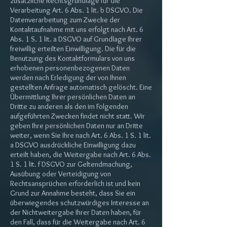
zusätzliche Rechtsgrundlage für die
Verarbeitung Art. 6 Abs. 1 lit. b DSGVO. Die
Datenverarbeitung zum Zwecke der
Kontaktaufnahme mit uns erfolgt nach Art. 6
Abs. 1 S. 1 lit. a DSGVO auf Grundlage Ihrer
freiwillig erteilten Einwilligung. Die für die
Benutzung des Kontaktformulars von uns
erhobenen personenbezogenen Daten
werden nach Erledigung der von Ihnen
gestellten Anfrage automatisch gelöscht. Eine
Übermittlung Ihrer persönlichen Daten an
Dritte zu anderen als den im Folgenden
aufgeführten Zwecken findet nicht statt. Wir
geben Ihre persönlichen Daten nur an Dritte
weiter, wenn Sie Ihre nach Art. 6 Abs. 1 S. 1 lit.
a DSGVO ausdrückliche Einwilligung dazu
erteilt haben, die Weitergabe nach Art. 6 Abs.
1 S. 1 lit. f DSGVO zur Geltendmachung,
Ausübung oder Verteidigung von
Rechtsansprüchen erforderlich ist und kein
Grund zur Annahme besteht, dass Sie ein
überwiegendes schutzwürdiges Interesse an
der Nichtweitergabe Ihrer Daten haben, für
den Fall, dass für die Weitergabe nach Art. 6