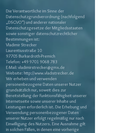
Die Verantwortliche im Sinne der
Datenschutzgrundverordnung (nachfolgend
„DSGVO“) und anderer nationaler
Datenschutzgesetze der Mitgliedsstaaten
sowie sonstiger datenschutzrechtlicher
Bestimmungen ist:
Vladimir Strecker
Laurentiusstraße 10
97705 Burkardroth-Premich
Telefon:
+49 9701 9068 783
E-Mail:
vladimirstrecker@gmx.de
Website:
http://www.vladistrecker.de
Wir erheben und verwenden
personenbezogene Daten unserer Nutzer
grundsätzlich nur, soweit dies zur
Bereitstellung der Funktionsfähigkeit unserer
Internetseite sowie unserer Inhalte und
Leistungen erforderlich ist. Die Erhebung und
Verwendung personenbezogener Daten
unserer Nutzer erfolgt regelmäßig nur nach
Einwilligung des Nutzers. Eine Ausnahme gilt
in solchen Fällen, in denen eine vorherige