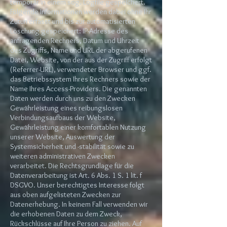
temporär in einem sog. Logfile gespeichert.
Folgende Informationen werden dabei ohne Ihr
Zutun erfasst und bis zur automatisierten
Löschung gespeichert: IP-Adresse des
anfragenden Rechners, Datum und Uhrzeit
des Zugriffs, Name und URL der abgerufenen
Datei, Website, von der aus der Zugriff erfolgt
(Referrer-URL), verwendeter Browser und ggf.
das Betriebssystem Ihres Rechners sowie der
Name Ihres Access-Providers. Die genannten
Daten werden durch uns zu den Zwecken
Gewährleistung eines reibungslosen
Verbindungsaufbaus der Website,
Gewährleistung einer komfortablen Nutzung
unserer Website, Auswertung der
Systemsicherheit und -stabilität sowie zu
weiteren administrativen Zwecken
verarbeitet. Die Rechtsgrundlage für die
Datenverarbeitung ist Art. 6 Abs. 1 S. 1 lit. f
DSGVO. Unser berechtigtes Interesse folgt
aus oben aufgelisteten Zwecken zur
Datenerhebung. In keinem Fall verwenden wir
die erhobenen Daten zu dem Zweck,
Rückschlüsse auf Ihre Person zu ziehen. Auf