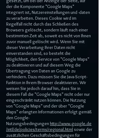
gesetzt, um bei der Anzeige der Seite, auf
der die Komponente "Google Maps"
integriert ist, Nutzereinstellungen und -daten
zu verarbeiten. Dieses Cookie wird im
Regelfall nicht durch das Schließen des
Browsers gelöscht, sondern läuft nach einer
bestimmten Zeit ab, soweit es nicht von Ihnen
zuvor manuell gelöscht wird. Wenn Sie mit
dieser Verarbeitung Ihrer Daten nicht
einverstanden sind, so besteht die
Möglichkeit, den Service von "Google Maps"
zu deaktivieren und auf diesem Weg die
Übertragung von Daten an Google zu
verhindern. Dazu müssen Sie die Java-Script-
Funktion in Ihrem Browser deaktivieren. Wir
weisen Sie jedoch darauf hin, dass Sie in
diesem Fall die "Google Maps" nicht oder nur
eingeschränkt nutzen können. Die Nutzung
von "Google Maps" und der über "Google
Maps" erlangten Informationen erfolgt gemäß
den Google-
Nutzungsbedingungen
http://www.google.de
/intl/de/policies/terms/regional.html
sowie der
zusätzlichen Geschäftsbedingungen für